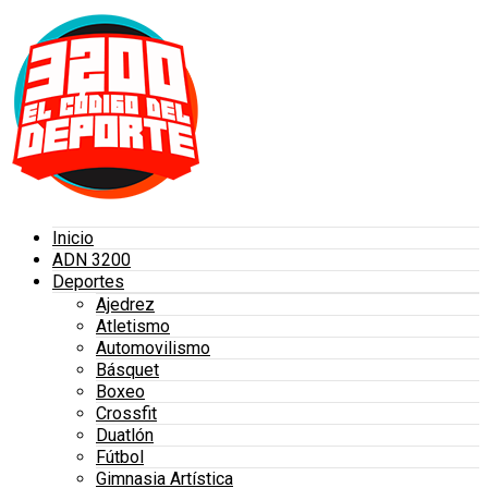
Inicio
ADN 3200
Deportes
Ajedrez
Atletismo
Automovilismo
Básquet
Boxeo
Crossfit
Duatlón
Fútbol
Gimnasia Artística