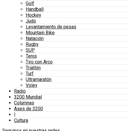
Golf
Handball
Hockey
Judo
Levantamiento de pesas
Mountain Bike
Natación
Rugby
SUP
Tenis
Tiro con Arco
Triatlón
Turf
Ultramaratón
Voley
Radio
3200 Mundial
Columnas
Ases de 3200
|
Cultura
Seguinos en nuestras redes