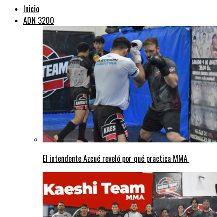
Inicio
ADN 3200
El intendente Azcué reveló por qué practica MMA