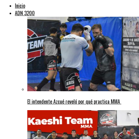
Inicio
ADN 3200
El intendente Azcué reveló por qué practica MMA