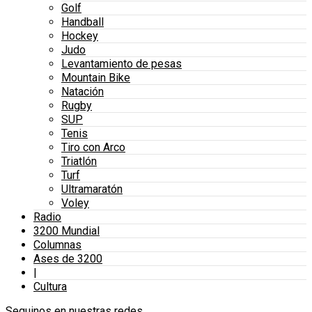
Golf
Handball
Hockey
Judo
Levantamiento de pesas
Mountain Bike
Natación
Rugby
SUP
Tenis
Tiro con Arco
Triatlón
Turf
Ultramaratón
Voley
Radio
3200 Mundial
Columnas
Ases de 3200
|
Cultura
Seguinos en nuestras redes