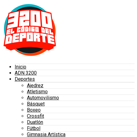
Inicio
ADN 3200
Deportes
Ajedrez
Atletismo
Automovilismo
Básquet
Boxeo
Crossfit
Duatlón
Fútbol
Gimnasia Artística