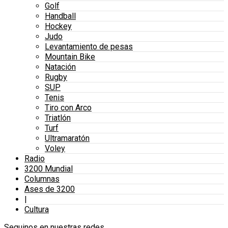
Golf
Handball
Hockey
Judo
Levantamiento de pesas
Mountain Bike
Natación
Rugby
SUP
Tenis
Tiro con Arco
Triatlón
Turf
Ultramaratón
Voley
Radio
3200 Mundial
Columnas
Ases de 3200
|
Cultura
Seguinos en nuestras redes