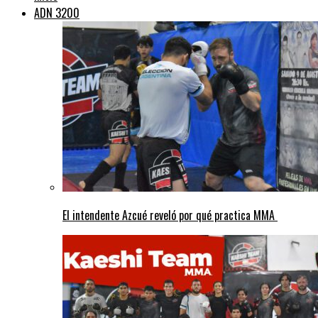
ADN 3200
El intendente Azcué reveló por qué practica MMA