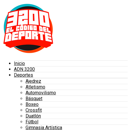
Inicio
ADN 3200
Deportes
Ajedrez
Atletismo
Automovilismo
Básquet
Boxeo
Crossfit
Duatlón
Fútbol
Gimnasia Artística