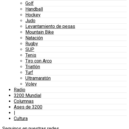
Golf
Handball
Hockey
Judo
Levantamiento de pesas
Mountain Bike
Natación
Rugby
SUP
Tenis
Tiro con Arco
Triatlón
Turf
Ultramaratón
Voley
Radio
3200 Mundial
Columnas
Ases de 3200
|
Cultura
Seguinos en nuestras redes