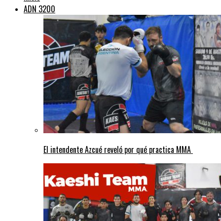
ADN 3200
El intendente Azcué reveló por qué practica MMA