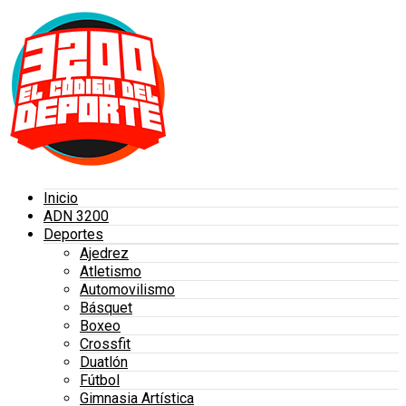
Inicio
ADN 3200
Deportes
Ajedrez
Atletismo
Automovilismo
Básquet
Boxeo
Crossfit
Duatlón
Fútbol
Gimnasia Artística