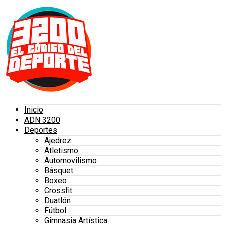
Inicio
ADN 3200
Deportes
Ajedrez
Atletismo
Automovilismo
Básquet
Boxeo
Crossfit
Duatlón
Fútbol
Gimnasia Artística