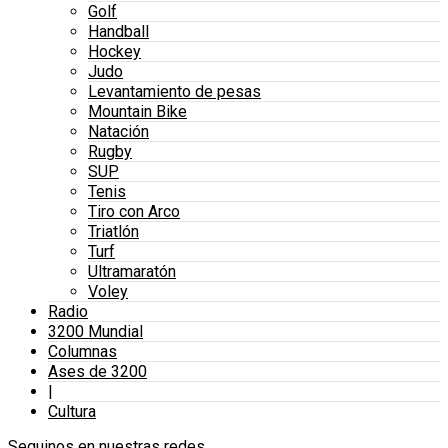
Golf
Handball
Hockey
Judo
Levantamiento de pesas
Mountain Bike
Natación
Rugby
SUP
Tenis
Tiro con Arco
Triatlón
Turf
Ultramaratón
Voley
Radio
3200 Mundial
Columnas
Ases de 3200
|
Cultura
Seguinos en nuestras redes