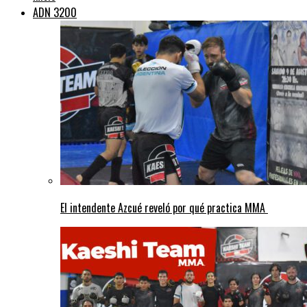
ADN 3200
El intendente Azcué reveló por qué practica MMA