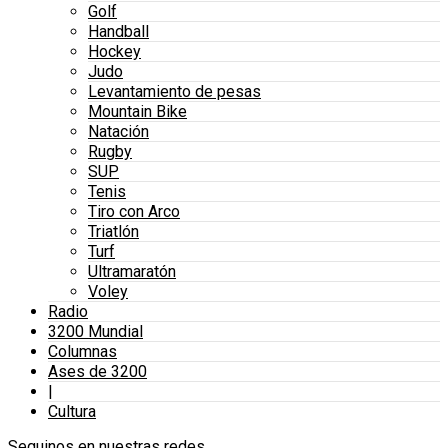
Golf
Handball
Hockey
Judo
Levantamiento de pesas
Mountain Bike
Natación
Rugby
SUP
Tenis
Tiro con Arco
Triatlón
Turf
Ultramaratón
Voley
Radio
3200 Mundial
Columnas
Ases de 3200
|
Cultura
Seguinos en nuestras redes