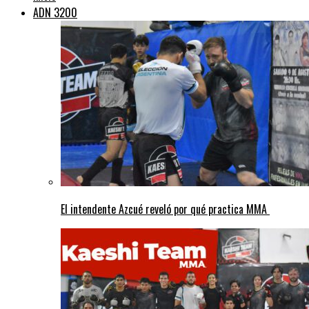
ADN 3200
El intendente Azcué reveló por qué practica MMA