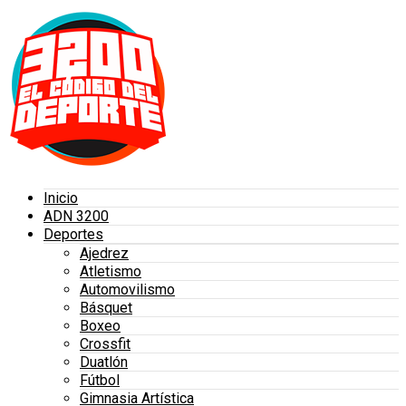
Inicio
ADN 3200
Deportes
Ajedrez
Atletismo
Automovilismo
Básquet
Boxeo
Crossfit
Duatlón
Fútbol
Gimnasia Artística