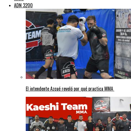
ADN 3200
El intendente Azcué reveló por qué practica MMA