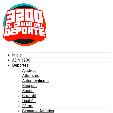
Inicio
ADN 3200
Deportes
Ajedrez
Atletismo
Automovilismo
Básquet
Boxeo
Crossfit
Duatlón
Fútbol
Gimnasia Artística