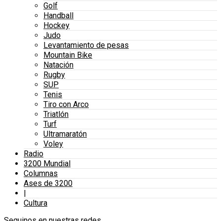
Golf
Handball
Hockey
Judo
Levantamiento de pesas
Mountain Bike
Natación
Rugby
SUP
Tenis
Tiro con Arco
Triatlón
Turf
Ultramaratón
Voley
Radio
3200 Mundial
Columnas
Ases de 3200
|
Cultura
Seguinos en nuestras redes