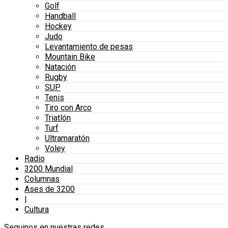
Golf
Handball
Hockey
Judo
Levantamiento de pesas
Mountain Bike
Natación
Rugby
SUP
Tenis
Tiro con Arco
Triatlón
Turf
Ultramaratón
Voley
Radio
3200 Mundial
Columnas
Ases de 3200
|
Cultura
Seguinos en nuestras redes