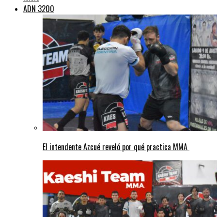
ADN 3200
El intendente Azcué reveló por qué practica MMA