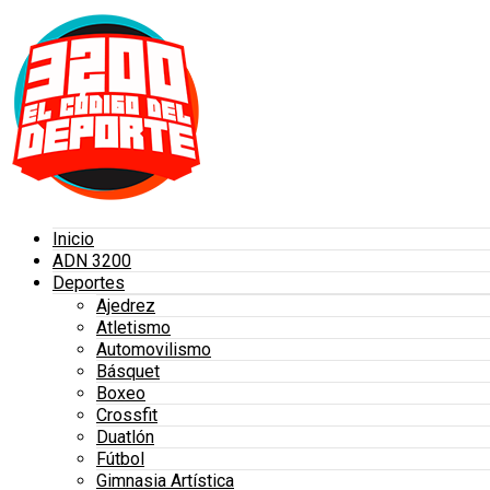
Inicio
ADN 3200
Deportes
Ajedrez
Atletismo
Automovilismo
Básquet
Boxeo
Crossfit
Duatlón
Fútbol
Gimnasia Artística