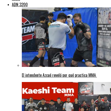
ADN 3200
El intendente Azcué reveló por qué practica MMA