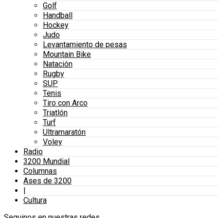
Golf
Handball
Hockey
Judo
Levantamiento de pesas
Mountain Bike
Natación
Rugby
SUP
Tenis
Tiro con Arco
Triatlón
Turf
Ultramaratón
Voley
Radio
3200 Mundial
Columnas
Ases de 3200
|
Cultura
Seguinos en nuestras redes