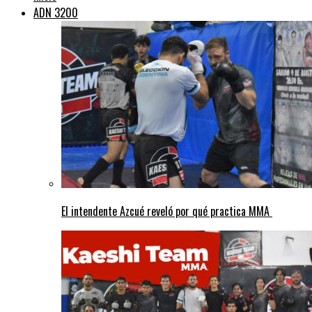
ADN 3200
El intendente Azcué reveló por qué practica MMA