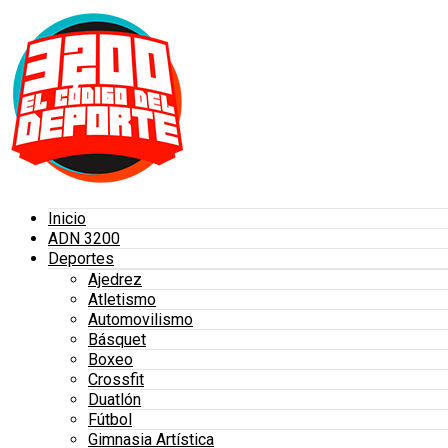
Inicio
ADN 3200
Deportes
Ajedrez
Atletismo
Automovilismo
Básquet
Boxeo
Crossfit
Duatlón
Fútbol
Gimnasia Artística