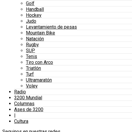
Golf
Handball
Hockey
Judo
Levantamiento de pesas
Mountain Bike
Natación
Rugby
SUP
Tenis
Tiro con Arco
Triatlón
Turf
Ultramaratón
Voley
Radio
3200 Mundial
Columnas
Ases de 3200
|
Cultura
Seguinos en nuestras redes