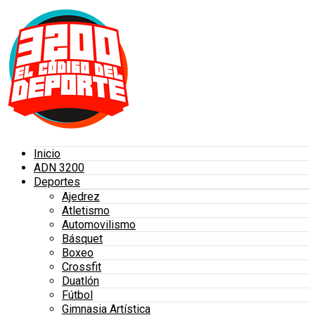
Inicio
ADN 3200
Deportes
Ajedrez
Atletismo
Automovilismo
Básquet
Boxeo
Crossfit
Duatlón
Fútbol
Gimnasia Artística