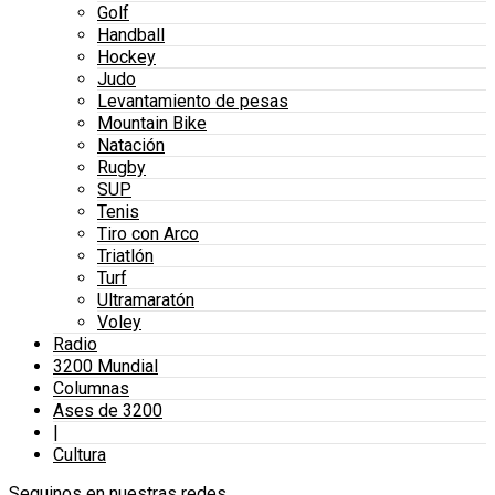
Golf
Handball
Hockey
Judo
Levantamiento de pesas
Mountain Bike
Natación
Rugby
SUP
Tenis
Tiro con Arco
Triatlón
Turf
Ultramaratón
Voley
Radio
3200 Mundial
Columnas
Ases de 3200
|
Cultura
Seguinos en nuestras redes