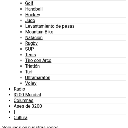
Golf
Handball
Hockey
Judo
Levantamiento de pesas
Mountain Bike
Natación
Rugby
SUP
Tenis
Tiro con Arco
Triatlón
Turf
Ultramaratón
Voley
Radio
3200 Mundial
Columnas
Ases de 3200
|
Cultura
Seguinos en nuestras redes