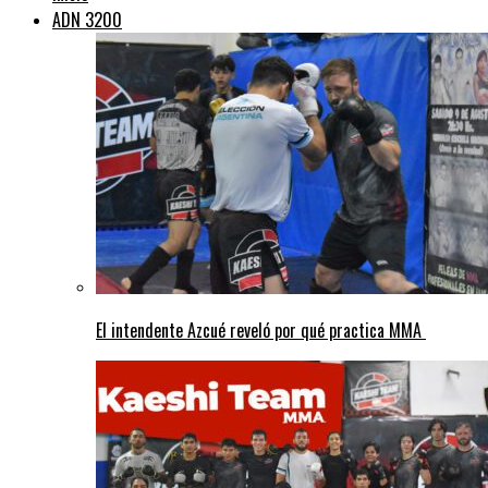
ADN 3200
El intendente Azcué reveló por qué practica MMA