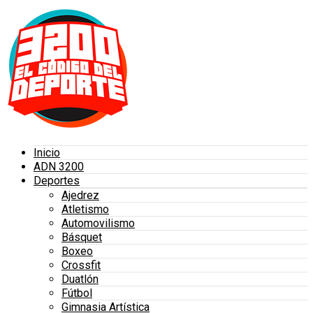
Inicio
ADN 3200
Deportes
Ajedrez
Atletismo
Automovilismo
Básquet
Boxeo
Crossfit
Duatlón
Fútbol
Gimnasia Artística