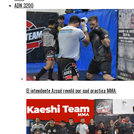
ADN 3200
El intendente Azcué reveló por qué practica MMA