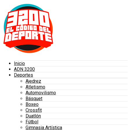
Inicio
ADN 3200
Deportes
Ajedrez
Atletismo
Automovilismo
Básquet
Boxeo
Crossfit
Duatlón
Fútbol
Gimnasia Artística