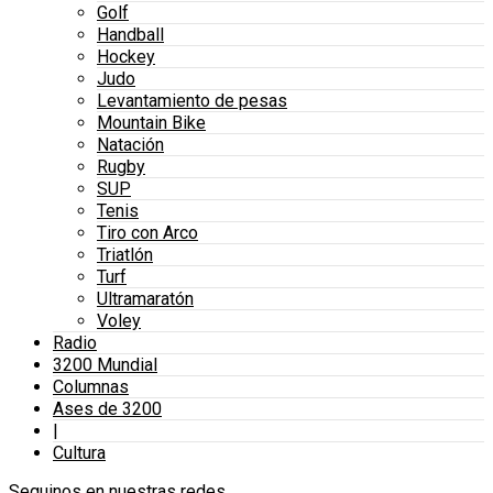
Golf
Handball
Hockey
Judo
Levantamiento de pesas
Mountain Bike
Natación
Rugby
SUP
Tenis
Tiro con Arco
Triatlón
Turf
Ultramaratón
Voley
Radio
3200 Mundial
Columnas
Ases de 3200
|
Cultura
Seguinos en nuestras redes