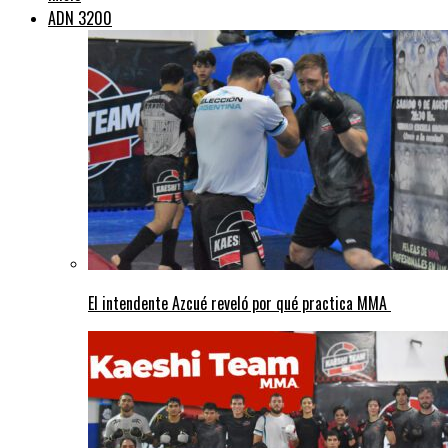
ADN 3200
El intendente Azcué reveló por qué practica MMA