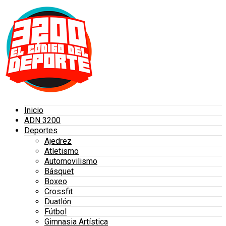
Inicio
ADN 3200
Deportes
Ajedrez
Atletismo
Automovilismo
Básquet
Boxeo
Crossfit
Duatlón
Fútbol
Gimnasia Artística