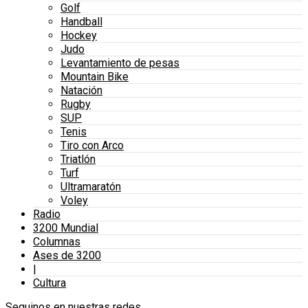
Golf
Handball
Hockey
Judo
Levantamiento de pesas
Mountain Bike
Natación
Rugby
SUP
Tenis
Tiro con Arco
Triatlón
Turf
Ultramaratón
Voley
Radio
3200 Mundial
Columnas
Ases de 3200
|
Cultura
Seguinos en nuestras redes