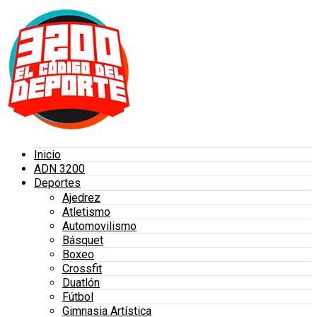
Inicio
ADN 3200
Deportes
Ajedrez
Atletismo
Automovilismo
Básquet
Boxeo
Crossfit
Duatlón
Fútbol
Gimnasia Artística