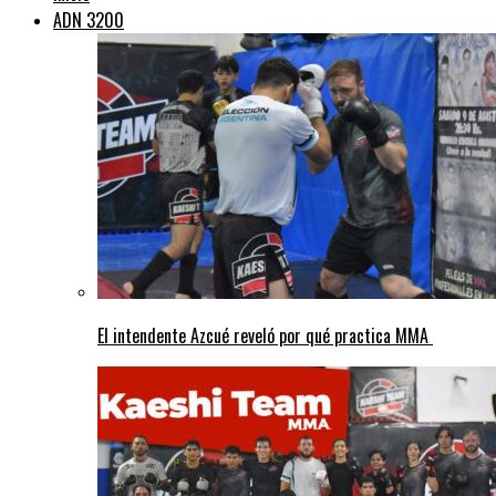
ADN 3200
El intendente Azcué reveló por qué practica MMA