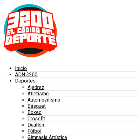
Inicio
ADN 3200
Deportes
Ajedrez
Atletismo
Automovilismo
Básquet
Boxeo
Crossfit
Duatlón
Fútbol
Gimnasia Artística