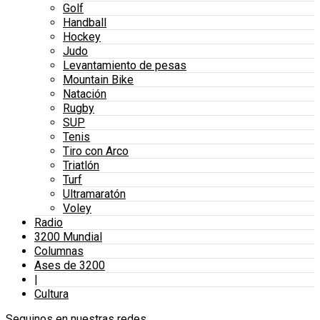
Golf
Handball
Hockey
Judo
Levantamiento de pesas
Mountain Bike
Natación
Rugby
SUP
Tenis
Tiro con Arco
Triatlón
Turf
Ultramaratón
Voley
Radio
3200 Mundial
Columnas
Ases de 3200
|
Cultura
Seguinos en nuestras redes