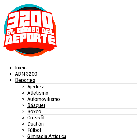
Inicio
ADN 3200
Deportes
Ajedrez
Atletismo
Automovilismo
Básquet
Boxeo
Crossfit
Duatlón
Fútbol
Gimnasia Artística