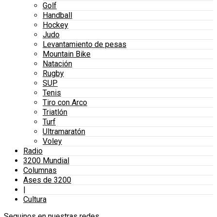
Golf
Handball
Hockey
Judo
Levantamiento de pesas
Mountain Bike
Natación
Rugby
SUP
Tenis
Tiro con Arco
Triatlón
Turf
Ultramaratón
Voley
Radio
3200 Mundial
Columnas
Ases de 3200
|
Cultura
Seguinos en nuestras redes