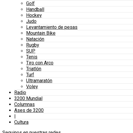
Golf
Handball
Hockey
Judo
Levantamiento de pesas
Mountain Bike
Natación
Rugby
SUP
Tenis
Tiro con Arco
Triatlón
Turf
Ultramaratón
Voley
Radio
3200 Mundial
Columnas
Ases de 3200
|
Cultura
Seguinos en nuestras redes