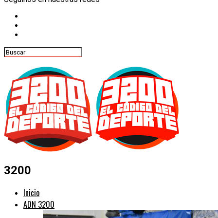
3200
Inicio
ADN 3200