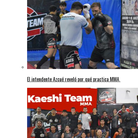
El intendente Azcué reveló por qué practica MMA