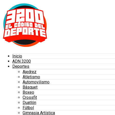
Inicio
ADN 3200
Deportes
Ajedrez
Atletismo
Automovilismo
Básquet
Boxeo
Crossfit
Duatlón
Fútbol
Gimnasia Artística