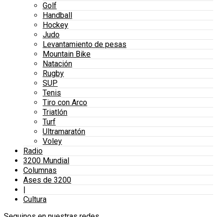
Golf
Handball
Hockey
Judo
Levantamiento de pesas
Mountain Bike
Natación
Rugby
SUP
Tenis
Tiro con Arco
Triatlón
Turf
Ultramaratón
Voley
Radio
3200 Mundial
Columnas
Ases de 3200
|
Cultura
Seguinos en nuestras redes