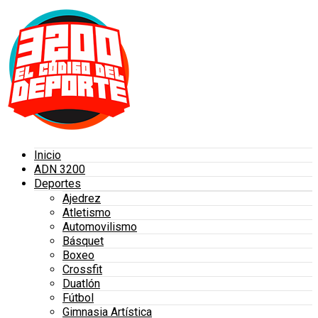
Inicio
ADN 3200
Deportes
Ajedrez
Atletismo
Automovilismo
Básquet
Boxeo
Crossfit
Duatlón
Fútbol
Gimnasia Artística