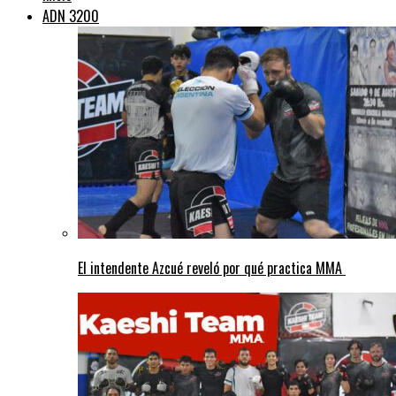
ADN 3200
El intendente Azcué reveló por qué practica MMA