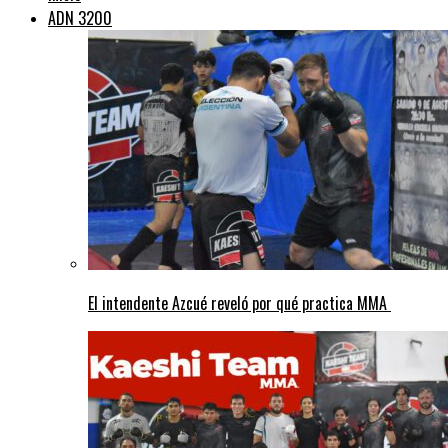
ADN 3200
El intendente Azcué reveló por qué practica MMA