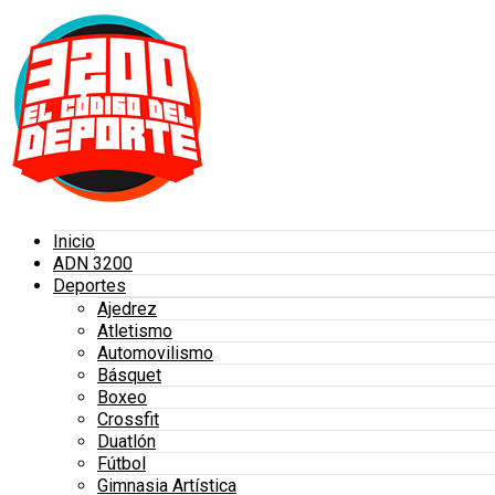
Inicio
ADN 3200
Deportes
Ajedrez
Atletismo
Automovilismo
Básquet
Boxeo
Crossfit
Duatlón
Fútbol
Gimnasia Artística