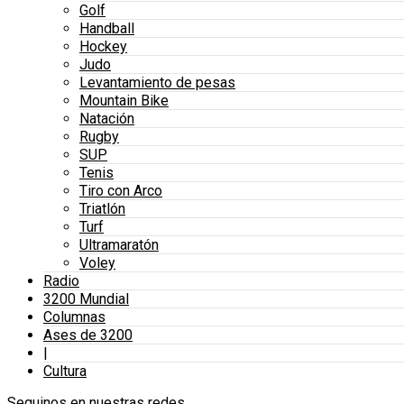
Golf
Handball
Hockey
Judo
Levantamiento de pesas
Mountain Bike
Natación
Rugby
SUP
Tenis
Tiro con Arco
Triatlón
Turf
Ultramaratón
Voley
Radio
3200 Mundial
Columnas
Ases de 3200
|
Cultura
Seguinos en nuestras redes