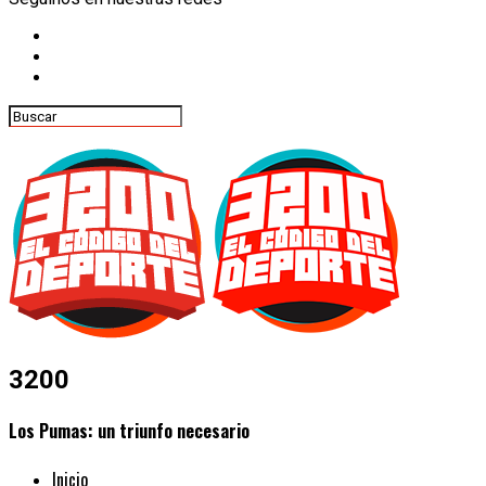
3200
Los Pumas: un triunfo necesario
Inicio