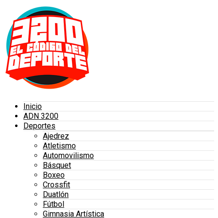
Inicio
ADN 3200
Deportes
Ajedrez
Atletismo
Automovilismo
Básquet
Boxeo
Crossfit
Duatlón
Fútbol
Gimnasia Artística