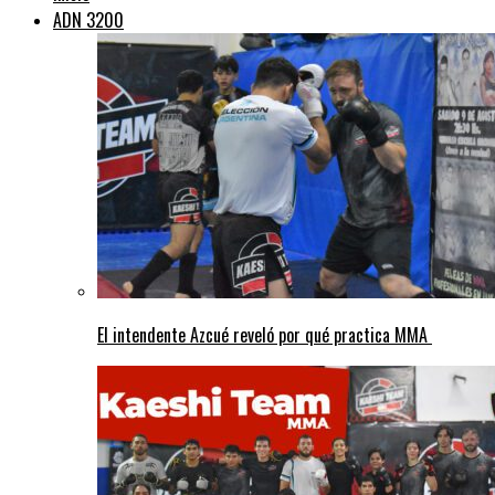
ADN 3200
El intendente Azcué reveló por qué practica MMA