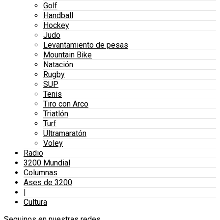
Golf
Handball
Hockey
Judo
Levantamiento de pesas
Mountain Bike
Natación
Rugby
SUP
Tenis
Tiro con Arco
Triatlón
Turf
Ultramaratón
Voley
Radio
3200 Mundial
Columnas
Ases de 3200
|
Cultura
Seguinos en nuestras redes