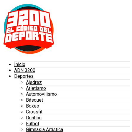
Inicio
ADN 3200
Deportes
Ajedrez
Atletismo
Automovilismo
Básquet
Boxeo
Crossfit
Duatlón
Fútbol
Gimnasia Artística