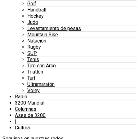
Golf
Handball
Hockey
Judo
Levantamiento de pesas
Mountain Bike
Natación
Rugby
SUP
Tenis
Tiro con Arco
Triatlón
Turf
Ultramaratón
Voley
Radio
3200 Mundial
Columnas
Ases de 3200
|
Cultura
Seguinos en nuestras redes