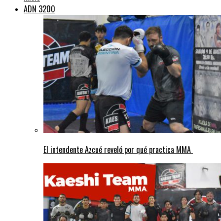
ADN 3200
El intendente Azcué reveló por qué practica MMA