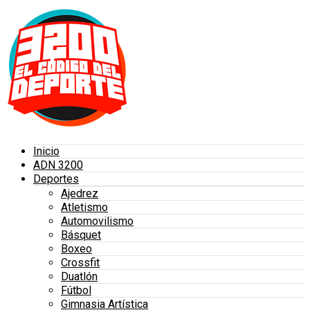
Inicio
ADN 3200
Deportes
Ajedrez
Atletismo
Automovilismo
Básquet
Boxeo
Crossfit
Duatlón
Fútbol
Gimnasia Artística