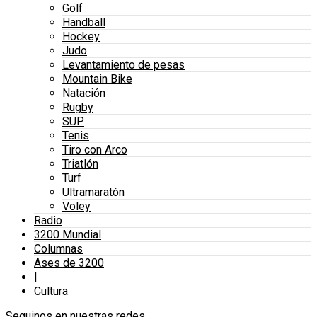
Golf
Handball
Hockey
Judo
Levantamiento de pesas
Mountain Bike
Natación
Rugby
SUP
Tenis
Tiro con Arco
Triatlón
Turf
Ultramaratón
Voley
Radio
3200 Mundial
Columnas
Ases de 3200
|
Cultura
Seguinos en nuestras redes