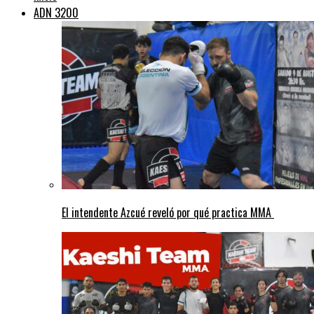
ADN 3200
El intendente Azcué reveló por qué practica MMA