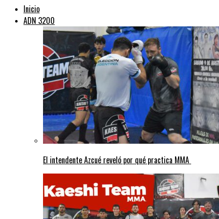
Inicio
ADN 3200
El intendente Azcué reveló por qué practica MMA