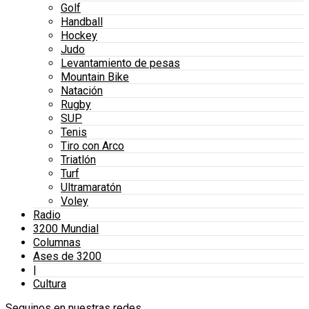
Golf
Handball
Hockey
Judo
Levantamiento de pesas
Mountain Bike
Natación
Rugby
SUP
Tenis
Tiro con Arco
Triatlón
Turf
Ultramaratón
Voley
Radio
3200 Mundial
Columnas
Ases de 3200
|
Cultura
Seguinos en nuestras redes