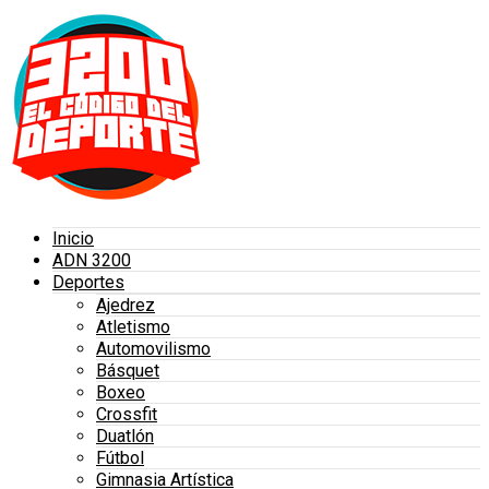
Inicio
ADN 3200
Deportes
Ajedrez
Atletismo
Automovilismo
Básquet
Boxeo
Crossfit
Duatlón
Fútbol
Gimnasia Artística