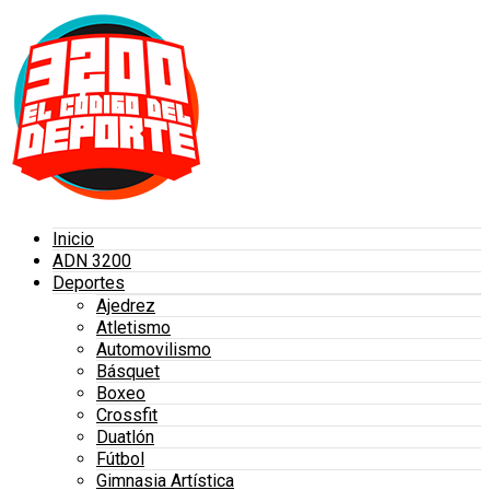
Inicio
ADN 3200
Deportes
Ajedrez
Atletismo
Automovilismo
Básquet
Boxeo
Crossfit
Duatlón
Fútbol
Gimnasia Artística