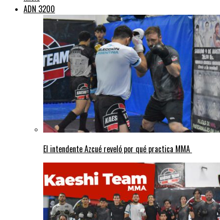
ADN 3200
El intendente Azcué reveló por qué practica MMA