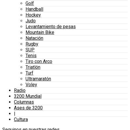
Golf
Handball
Hockey
Judo
Levantamiento de pesas
Mountain Bike
Natación
Rugby
SUP
Tenis
Tiro con Arco
Triatlón
Turf
Ultramaratón
Voley
Radio
3200 Mundial
Columnas
Ases de 3200
|
Cultura
Seguinos en nuestras redes