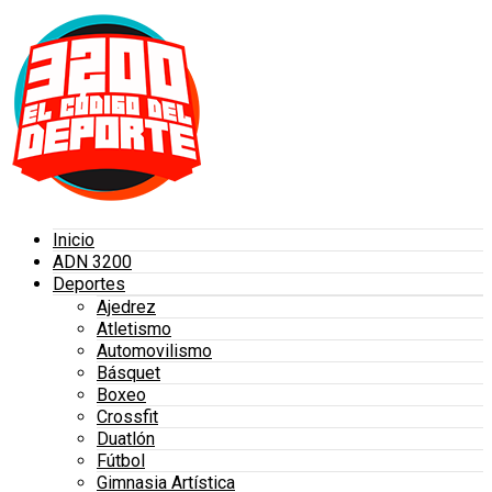
Inicio
ADN 3200
Deportes
Ajedrez
Atletismo
Automovilismo
Básquet
Boxeo
Crossfit
Duatlón
Fútbol
Gimnasia Artística