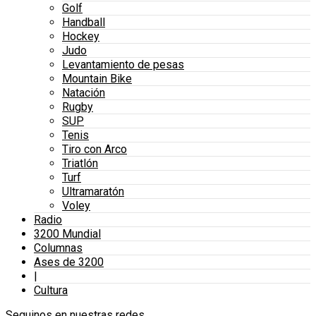
Golf
Handball
Hockey
Judo
Levantamiento de pesas
Mountain Bike
Natación
Rugby
SUP
Tenis
Tiro con Arco
Triatlón
Turf
Ultramaratón
Voley
Radio
3200 Mundial
Columnas
Ases de 3200
|
Cultura
Seguinos en nuestras redes