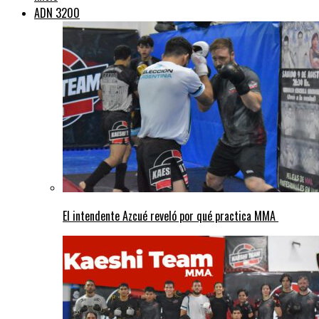
ADN 3200
El intendente Azcué reveló por qué practica MMA